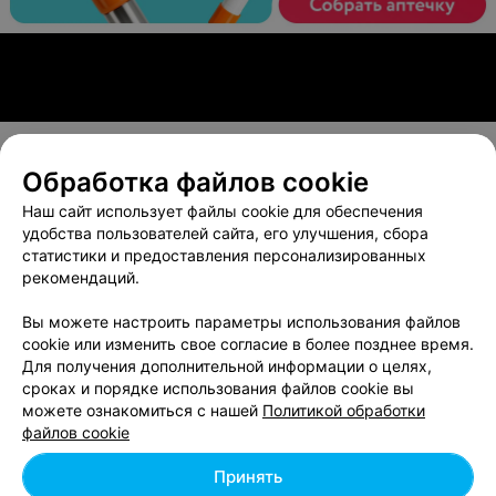
Обработка файлов cookie
О проекте
Новости проекта
Размещение рекламы
Наш сайт использует файлы cookie для обеспечения
Вакансии
Публичный договор
Способы оплаты
удобства пользователей сайта, его улучшения, сбора
статистики и предоставления персонализированных
Публичный договор по использованию сервиса
рекомендаций.
«Афиша»
Пользовательское соглашение
Вы можете настроить параметры использования файлов
cookie или изменить свое согласие в более позднее время.
Написать в поддержку
Для получения дополнительной информации о целях,
Связаться по вопросам сотрудничества
сроках и порядке использования файлов cookie вы
Написать руководителю relax.by
можете ознакомиться с нашей
Политикой обработки
файлов cookie
Персональные настройки cookie
Обработка персональных данных
Принять